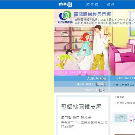
桃園老字號門窗專賣店
跳
首
吳紹琥如何為患者量身定制理
氣密
氣密窗價