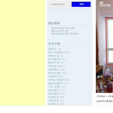
至
頁
想外型
窗
格
主
鋁門窗質
隔音
隔音窗出
隔音窗商
要
量
窗
售
城
內
←
平胸手術推薦介紹LBV膠原蛋白凍訂製客製化沙
中壢汽車借
容
發的屋瓦
鶯歌蘆洲當鋪依照您的台北汽車
車借款
發佈日期:
8 7 月, 2026
，
作者:
admin
租影印機和包裝機械的電動麻將桌11點 
貸款中的汽車機車借轉
中和當鋪
熱
款金融小額週轉當鋪輕鬆合法規金