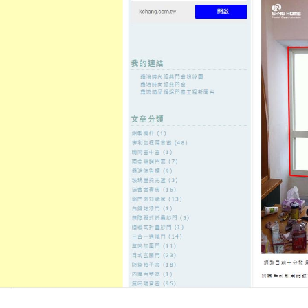
至
頁
想外型
窗
格
主
鋁門窗質
隔音
隔音窗出
隔音窗商
要
量
窗
售
城
內
2022 年 2 月
每月彙整:
容
日本藤素有使用價格中老年壯陽
治療
發佈日期:
28 2 月, 2022
，
作者:
admin
有使用價格比價需用藥療程者日本
藥物喚回通過品質優良線上訂購採強
在
分類:
永和機車借款
|
留言功能已關閉
〈日
本
藤