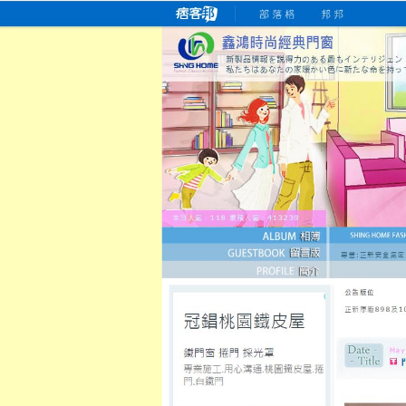
桃園老字號門窗專賣店
跳
首
吳紹琥如何為患者量身定制理
氣密
氣密窗價