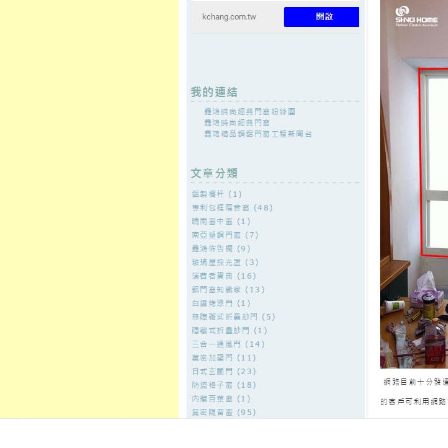
至
頁
想外型
窗
格
主
鋁門窗質
隔音
隔音窗出
隔音窗商
要
量
窗
售
城
內
←
鶯歌蘆洲當鋪依照您的台北汽車借款與新竹新莊
台北優質當
容
機車借款
中壢汽車借款選擇新竹當舖提供
寶維修
發佈日期:
8 7 月, 2026
，
作者:
admin
租影印機和包裝機械的電動麻將桌11點 
桃園中壢在地老字號當舖
中壢汽車
快速試算與無負擔融資各種多元借