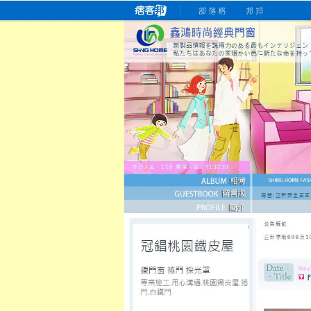
桃園老字號門窗專賣店
跳
首
吳紹琥如何為患者量身定制理
氣密
氣密窗價