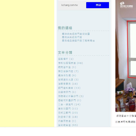
至
頁
想外型
窗
格
主
鋁門窗質
隔音
隔音窗出
隔音窗商
要
量
窗
售
城
內
2023 年 3 月
每月彙整:
容
板橋無痛除毛專業醫療板橋霧眉
式霧眉
發佈日期:
31 3 月, 2023
，
作者:
admin
寵物禮儀社的LPG內視鏡拉皮9點 14
中醫診所 …
閱讀全文
→
在
分類:
台北汽車借款免留車
|
留言功能已關閉
〈板
橋
無