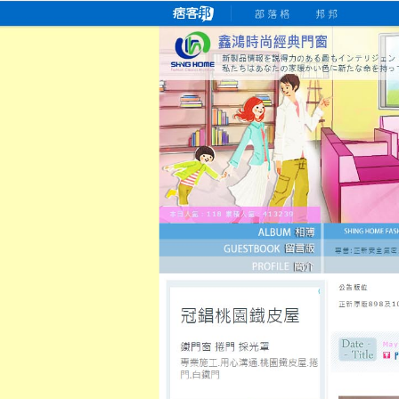
桃園老字號門窗專賣店
跳
首
吳紹琥如何為患者量身定制理
氣密
氣密窗價