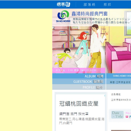
桃園老字號門窗專賣店
跳
首
吳紹琥如何為患者量身定制理
氣密
氣密窗價