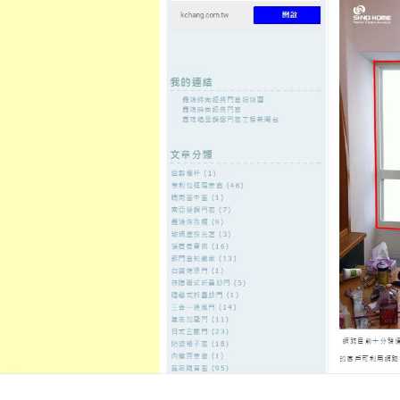
至
頁
想外型
窗
格
主
鋁門窗質
隔音
隔音窗出
隔音窗商
要
量
窗
售
城
內
2019 年 4 月
每月彙整:
容
先進的門窗技術經常獲得客戶的
發佈日期:
25 4 月, 2019
，
作者:
admin
台灣門窗工程擁有台北各大建案的
不定期參加各大廠牌門窗最新施作工
在
分類:
氣密窗
|
留言功能已關閉
〈先
進
的
門窗工程專家給您最專業的門窗
門