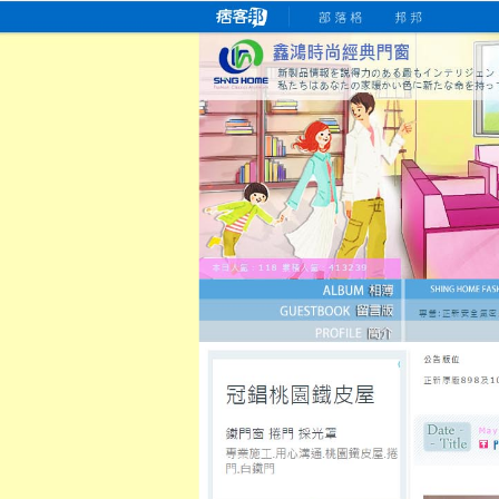
桃園老字號門窗專賣店
跳
首
吳紹琥如何為患者量身定制理
氣密
氣密窗價