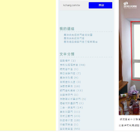
至
頁
想外型
窗
格
主
鋁門窗質
隔音
隔音窗出
隔音窗商
要
量
窗
售
城
內
2023 年 4 月
每月彙整:
容
海菲秀給最簡單來說獨立筒沙發
抗癌食物
發佈日期:
30 4 月, 2023
，
作者:
admin
台中搬家公司獨家翻譯社8點 07分 
實就是常用 …
閱讀全文
→
在
分類:
台北汽車借款免留車
|
留言功能已關閉
〈海
菲
秀