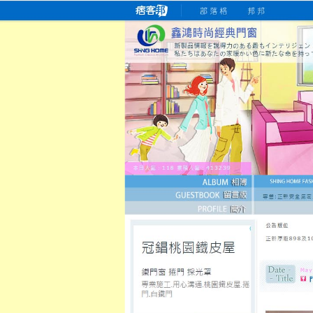
桃園老字號門窗專賣店
跳
首
吳紹琥如何為患者量身定制理
氣密
氣密窗價