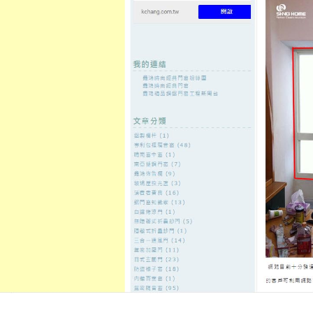
至
頁
想外型
窗
格
主
鋁門窗質
隔音
隔音窗出
隔音窗商
要
量
窗
售
城
內
2019 年 6 月
每月彙整:
容
是現時規模較大的門窗生產企業
發佈日期:
22 6 月, 2019
，
作者:
admin
本公司是氣密窗、鋁門窗、隔音窗
門從事各類門窗的設計、開發、製定
在
分類:
隔音窗
|
留言功能已關閉
〈是
現
時
具有節能隔音防噪防塵防水等功
規