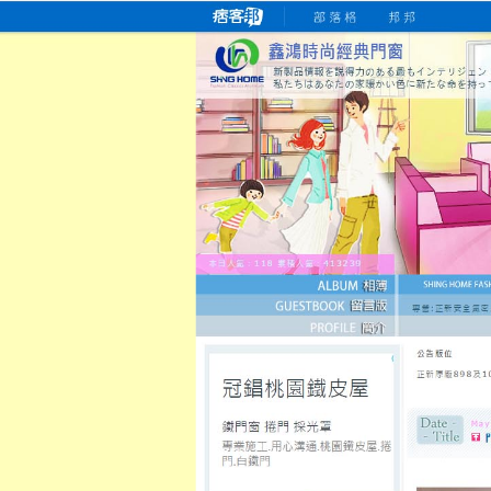
桃園老字號門窗專賣店
跳
首
吳紹琥如何為患者量身定制理
氣密
氣密窗價