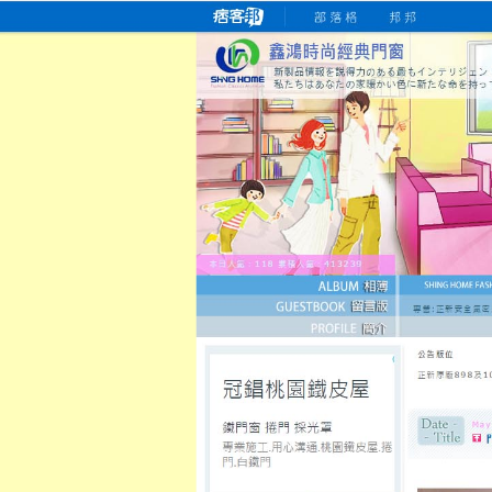
桃園老字號門窗專賣店
跳
首
吳紹琥如何為患者量身定制理
氣密
氣密窗價