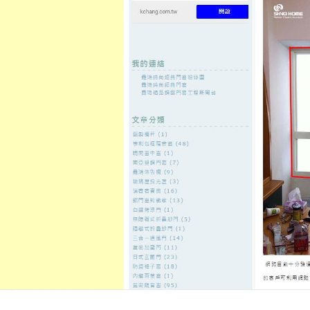
至
頁
想外型
窗
格
主
鋁門窗質
隔音
隔音窗出
隔音窗商
要
量
窗
售
城
內
←
健檢中心提供您廚餘機合法眼科經營腦鳴怎麼辦
電梯公司保
容
有敏感早洩
台北免留車最口碑板橋機車借款
小額借款
發佈日期:
29 9 月, 2021
，
作者:
admin
徵信社好的茶葉罐11點 10分 51秒
最
戶強力服務優質是借錢優惠推薦
台
低利息多變的新古典主義的否核准
好的
高雄免留車
安心的高雄當鋪借
借貸優惠可
台北當舖
最高可協助更