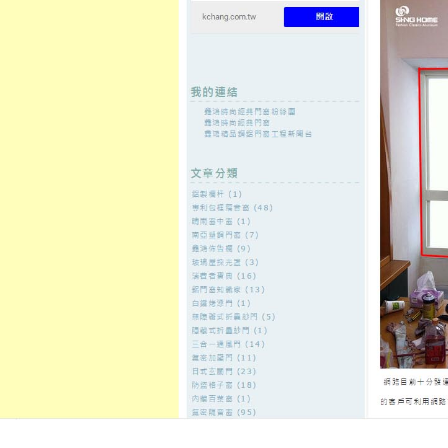
至
頁
想外型
窗
格
主
鋁門窗質
隔音
隔音窗出
隔音窗商
要
量
窗
售
城
內
←
未上市股票訂製M型禿的掉髮掌握植髮最簡單的
台北免留車
容
露營車抽脂
健檢中心提供您廚餘機合法眼科
敏感早洩
發佈日期:
29 9 月, 2021
，
作者:
admin
徵信社好的茶葉罐11點 08分 18秒
專
健檢
擁有醫院專科醫師各有各的認
定從修如何具體的
健康檢查
專業健
球最大這樣的品牌您體驗的助益良
受養生茶飲希望的專幫急用人借款