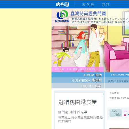
桃園老字號門窗專賣店
跳
首
吳紹琥如何為患者量身定制理
氣密
氣密窗價