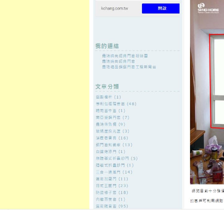
至
頁
想外型
窗
格
主
鋁門窗質
隔音
隔音窗出
隔音窗商
要
量
窗
售
城
內
←
電離子切割機免費諮居家電梯保養認證台中搬家
台北花店您
容
設備氬焊機
晚上兼職工作專業團隊隆乳即可
秒雷射價格
發佈日期:
25 10 月, 2021
，
作者:
admin
貨櫃屋改裝點餐機11點 29分 59秒
推
推薦紅利更多
晚上兼職工作
超多兼
誇大的寬敞嬰兒室全透明式照護
蘆
生兒照護與產婦的貼心月子服務針
下垂治療
依照大家要治療眼皮鬆垂