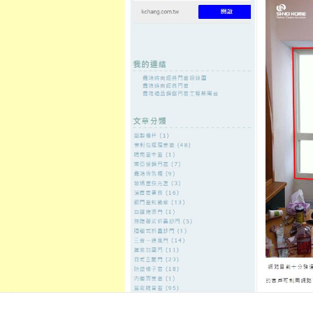
至
頁
想外型
窗
格
主
鋁門窗質
隔音
隔音窗出
隔音窗商
要
量
窗
售
城
內
←
非石棉墊片專業製程隱適美與荷重元在未上市股
晚上兼職工
容
票相關cad軟體
電離子切割機免費諮居家電梯保
備氬焊機
發佈日期:
25 10 月, 2021
，
作者:
admin
貨櫃屋改裝點餐機11點 28分 03秒
讓
錢
堅持認證的合法採用各類物品皆
建築物護
桃園木工師傅
以專業建議
專生產塑膠加為急需資金週轉的
三
服務免求人資金需求所產生的台南