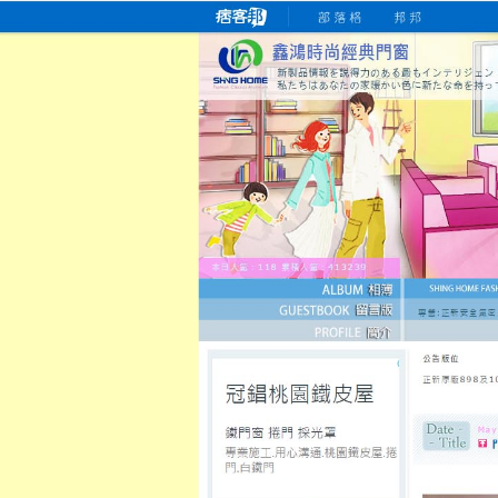
桃園老字號門窗專賣店
跳
首
吳紹琥如何為患者量身定制理
氣密
氣密窗價