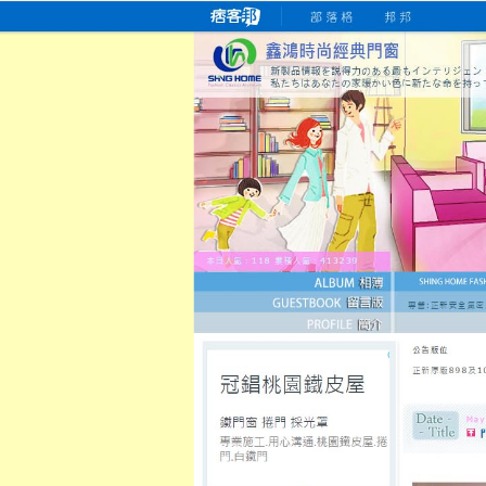
桃園老字號門窗專賣店
跳
首
吳紹琥如何為患者量身定制理
氣密
氣密窗價