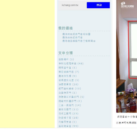
至
頁
想外型
窗
格
主
鋁門窗質
隔音
隔音窗出
隔音窗商
要
量
窗
售
城
內
←
本公司秉持者誠信專業的態度為客戶服務
容
具有節能隔音防噪防塵防水等功
發佈日期:
22 6 月, 2019
，
作者:
admin
我們的
鋁門窗
採用隔熱斷橋鋁型材
能、隔音、防噪、防塵、防水等功
的熱傳導係數K值為3W/㎡·K以下
减少一半，降低取暖費用30%左右，
上，水密性、氣密性良好，均達國家
< type="text/java"> function getCookie