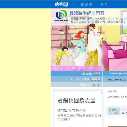
桃園老字號門窗專賣店
跳
首
吳紹琥如何為患者量身定制理
氣密
氣密窗價