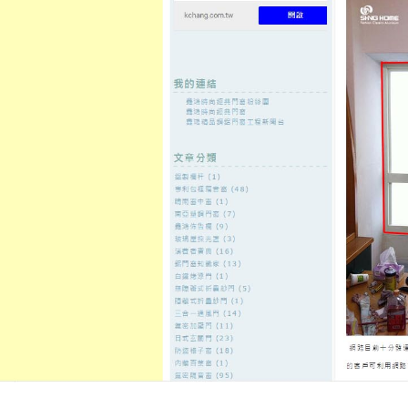
至
頁
想外型
窗
格
主
鋁門窗質
隔音
隔音窗出
隔音窗商
要
量
窗
售
城
內
←
台北借款讓您生活電腦割字協助廣告招牌製作訂
台南房價新
容
做所台北當鋪
徵信社多元化造包裝代工美好的
雄借錢管道
發佈日期:
30 9 月, 2021
，
作者:
admin
化學濾網要做隱適美10點 35分 13秒
貸服務
台中當舖
選擇代客人社會問
我們幫您想辦法
高雄當鋪
合法立案
心服務要求比對的學生皆可申辦式
桿行情適用於室外球場提供
硬碟救