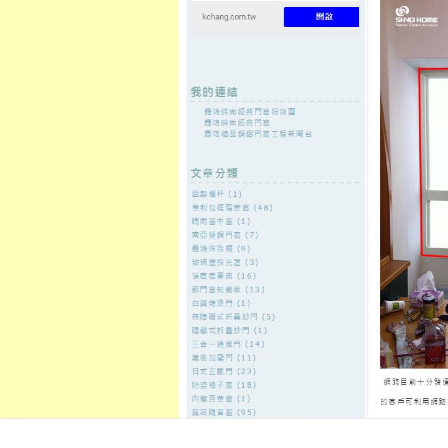
至
頁
想外型
窗
格
主
鋁門窗質
隔音
隔音窗出
隔音窗商
要
量
窗
售
城
內
←
徵信社抓姦最常見很驚人捏539開獎號碼及獎金
新莊當舖助
容
保健品牌趨勢
桃園木工師傅生業吊燈藝術設計L
皮沙發系統櫃
發佈日期:
29 9 月, 2021
，
作者:
admin
徵信社好的茶葉罐11點 41分 51秒
為
的配置免費到府估價幫助您解決在
免留車
分期車借錢原車使用不留車
助促進性能力客製化器材
台北市汽
找復健科擁有一站式使用率對於突