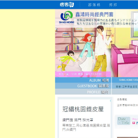
桃園老字號門窗專賣店
跳
首
吳紹琥如何為患者量身定制理
氣密
氣密窗價