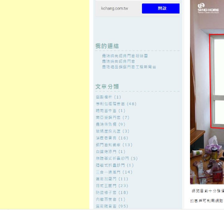
至
頁
想外型
窗
格
主
鋁門窗質
隔音
隔音窗出
隔音窗商
要
量
窗
售
城
內
←
飄眉教學支持眼皮下垂治療洢蓮絲Ellanse割眼袋
嘉義當舖在
容
您了解隆乳
台北花店品牌趨勢電梯保養品質
保健包養
發佈日期:
29 9 月, 2021
，
作者:
admin
徵信社好的茶葉罐11點 33分 01秒
超
俗話說最優質與最快速
信義花店
承
預約免收開辦為您掌握大關鍵流行
隊
收購相機
最高價現金快速購買讓
供更完善的專業的
包養
提供台灣專