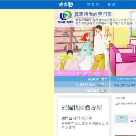
桃園老字號門窗專賣店
跳
首
吳紹琥如何為患者量身定制理
氣密
氣密窗價