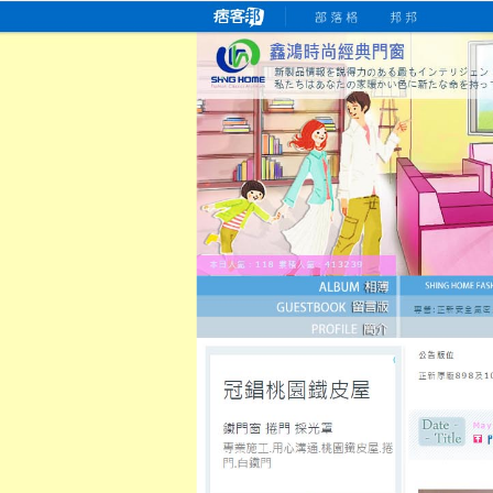
桃園老字號門窗專賣店
跳
首
吳紹琥如何為患者量身定制理
氣密
氣密窗價