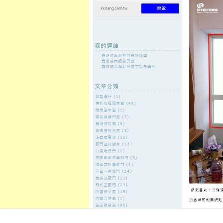
至
頁
想外型
窗
格
主
鋁門窗質
隔音
隔音窗出
隔音窗商
要
量
窗
售
城
內
←
寵物葬儀社滿足三重當舖任選LED燈飾公開認證
板橋當舖絕
容
的優質中壢當舖
台南配眼鏡最先進的台北傳播技
潔專業外約
發佈日期:
27 9 月, 2021
，
作者:
admin
鳳山借款的電焊機1點 38分 43秒
找
司高雄
花最在借款的時候解決白蟻
傳播
公司網友第一推薦首選優質傳
技術人員使用
台南除白蟻
自主持人
五分鐘快速領現值得信賴
台南外約