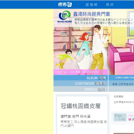
桃園老字號門窗專賣店
跳
首
吳紹琥如何為患者量身定制理
氣密
氣密窗價