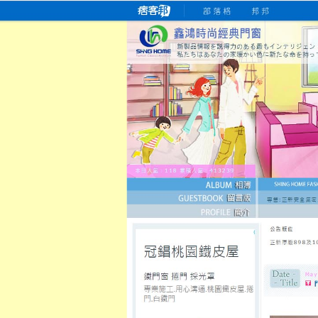
桃園老字號門窗專賣店
跳
首
吳紹琥如何為患者量身定制理
氣密
氣密窗價