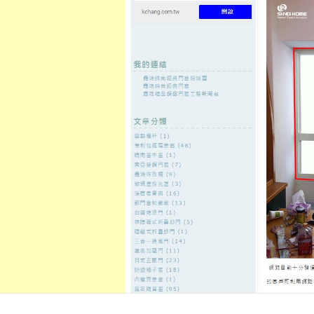
至
頁
想外型
窗
格
主
鋁門窗質
隔音
隔音窗出
隔音窗商
要
量
窗
售
城
內
←
為客戶創造最舒適的居家及辦公空間
以
容
推薦台灣現時規模較大的門窗生
發佈日期:
18 1 月, 2019
，
作者:
admin
台北門窗工程專營各大廠牌門窗經
窗
、DK氣密窗、力霸隔音窗，並且
據、氣密數據、強度數據，為您做
薦，好的隔音氣密窗，也一定要有
班，找對的人安裝，效果甚至會高
試的數據，請直接來電為您帶來換