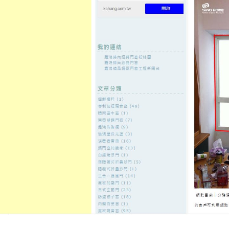
至
頁
想外型
窗
格
主
鋁門窗質
隔音
隔音窗出
隔音窗商
要
量
窗
售
城
內
←
氣密窗成為人們自行解决譟音困擾的有效途徑
鋁門窗能
容
推薦隔音窗能為建築物增光一些
發佈日期:
31 7 月, 2020
，
作者:
admin
現在房子建築越來越高，所以人們
高層的樓房裡面窗戶是很重要的一
理好對以後的家居生活隱患很大，
壓、空氣滲透、雨水滲漏性能，採
璃，尚有良好的節能效果和不結霜
何高檔和高屋建築的需要，是公認