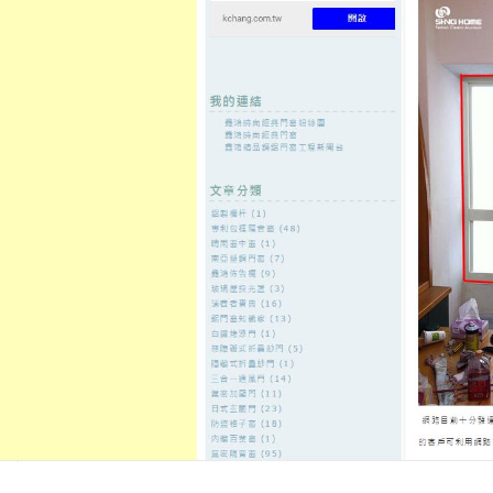
至
頁
想外型
窗
格
主
鋁門窗質
隔音
隔音窗出
隔音窗商
要
量
窗
售
城
內
←
鋁門窗對我們家居的裝潢起著畫龍點睛的作用
我們將上門
容
隔音窗是主人品位的體現，是點
發佈日期:
4 6 月, 2020
，
作者:
admin
窗戶作為納吉迎祥的主要道路，對
著很緊張的感化，而窗簾，好比窗
否，也就直接關到家居風水的層次
編織而成的，可以過漉强日光輻射
質，有防靜電防火等功效，不僅可
增添私密感；還可美化居室，提升