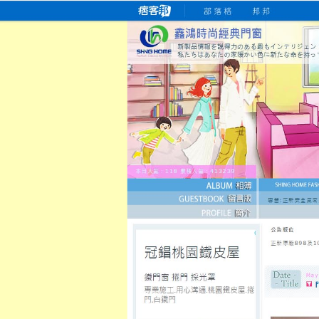
桃園老字號門窗專賣店
跳
首
吳紹琥如何為患者量身定制理
氣密
氣密窗價