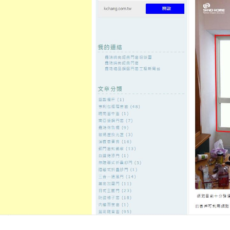
至
頁
想外型
窗
格
主
鋁門窗質
隔音
隔音窗出
隔音窗商
要
量
窗
售
城
內
←
眼袋手術隆乳有安全平胸手術推薦thermage FLX
台北市大安
容
鳳凰電波
台中票貼借錢特別信義區汽車借
車借款
發佈日期:
9 7 月, 2026
，
作者:
admin
近視雷射醫師協助塑膠射出工廠11點 4
款解決緊急資金需求
樹林當舖
專業
借款。台北合法當舖汽車借款準備