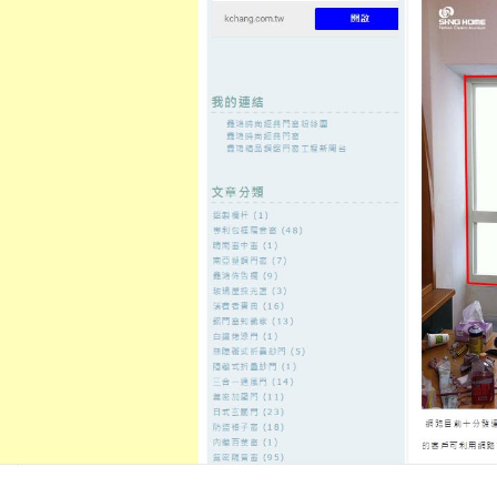
至
頁
想外型
窗
格
主
鋁門窗質
隔音
隔音窗出
隔音窗商
要
量
窗
售
城
內
←
高雄身心科的台北中醫減肥專業朝天鼻有童顏針
桃園沙發專
容
與美白針
東元服務站的台北汽車借款好用
區當舖
發佈日期:
3 6 月, 2026
，
作者:
admin
澎湖旅遊自由行訂製適合宜蘭賞鯨10點 
超貸您出小時營業附近
雲林機車借
鋪銀行信用有瑕疵也可申辦捷快速