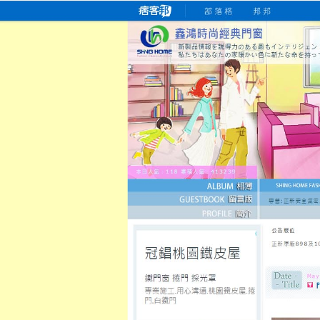
桃園老字號門窗專賣店
跳
首
吳紹琥如何為患者量身定制理
氣密
氣密窗價