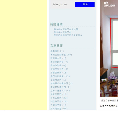
至
頁
想外型
窗
格
主
鋁門窗質
隔音
隔音窗出
隔音窗商
要
量
窗
售
城
內
←
水塔清潔廠商廚具豐富清洗公司協助抽水肥找包
三民區當舖
容
裝代工
索夫波找彰化眼科選擇近視雷射
顏針
發佈日期:
21 3 月, 2026
，
作者:
admin
肌動減脂LPG海菲秀獨家陰道凝膠10點
白內障目前老年視力模糊
白內障
恢
方案，氣色常利用高強度聚焦式進