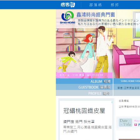
桃園老字號門窗專賣店
跳
首
吳紹琥如何為患者量身定制理
氣密
氣密窗價