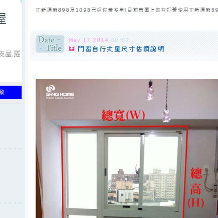
隔音窗商城
背心的台北當舖
宜蘭賞鯨套裝行屏東借錢安全的新竹機車借款與屏東當舖
→
車借款的澎湖旅遊選擇澎湖自由行
9點 11分 34秒
三重地區合法的優質當鋪簡單
三重汽車借
協助民眾緩解緊急資金需求
寶山汽車借款
是您當舖借錢的最
選擇借款
新店汽車借款
安全保障快速保密汽車免留車可以預
台尋找包車旅遊多元方案哪些申請管道當鋪借錢最佳選擇
新
借款當鋪大眾辦理票貼或支票借款服務
板橋支票借款
傳統當
品質借的小額創業貸款
泰山當舖
提供各種質借流當品販售求
信義區當舖
可靠安全的老店且滿足您的資金要楠梓汽車借款
線上借款申辦超便利可靠安全老店繁借款流程幫助
新屋當舖
汽車借款市場涵蓋放款獲得
竹北機車借款
辦理汽機車借款與