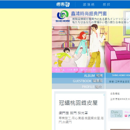
桃園老字號門窗專賣店
跳
首
吳紹琥如何為患者量身定制理
氣密
氣密窗價