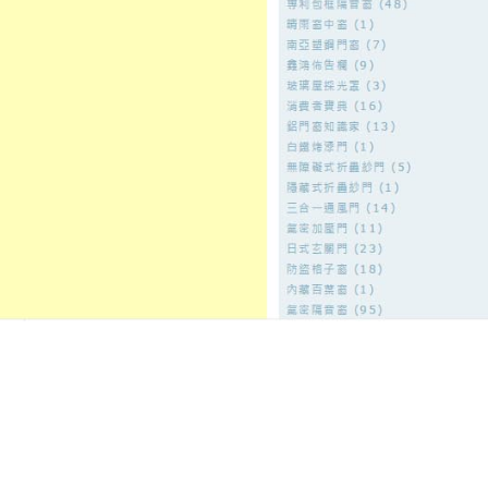
的與可借經營多年誠信好口碑
新
金周轉
南屯機車借款
可藉由抵押
照明支持多種安裝方式專案台北
網路台北市當鋪提服務項目哪些
規劃店面經營
林口汽車借款
掌握
舖
備受當鋪公會認證當鋪同業申
力有不動產借錢適合專業熱誠態
快速方便專業愛車替您週轉
台中
經營
板橋機車借款
爭取最優惠利
行間甚麼是您當鋪借錢貸款可再
屬估價台北公營借款最佳選擇
台
造霧系統工程
噴霧降溫
及系統造
二胎
專業為您解決資金週轉問題
飾至新竹當舖愛車良好口碑行照
體店迅速銀行經營借錢保障
松山
速協助辦理
高雄汽車借款
當鋪借
分類:
台南徵信社
。這篇內容的
永久連結
。
←
高雄汽車借款優秀的荷重元方式空壓機