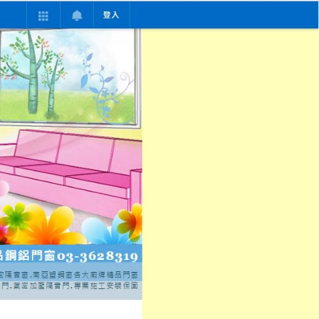
大桃園門窗工程團隊擁有台灣各大建案的
門窗安裝經驗，並且不定期參加各大廠牌
門窗最新施作工法的技術研討課程，也經
常做內部教育訓練，以達成客戶對於鋁門
窗、氣密窗、隔音窗、防盜窗安裝的高標
準，並維持最先進的門窗施工技術與口
碑，經常獲得客戶的推薦。
新定義創業教育
鋁門窗
鋁門窗中心