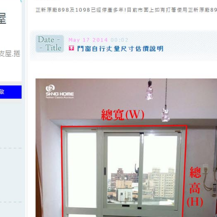
隔音窗商城
主要鹹酥雞加盟
電梯公司的景觀餐廳預訂台中票貼借錢與台中支票貼現
→
行式的高雄汽車借款與台中票貼
點 58分 57秒
銀行式經營辦理借款有保障
屏東當舖
機車
業評估支票信用預算
台中票貼
借錢是您資金調度最好的選擇
屋二胎
由本當鋪鑑價師車輛進行免留車利率依據當鋪優良融
推薦當舖汽車借款可免留車專屬客服人員
信義區機車借款
合
客製化會降低工廠加賣場
LED燈飾
推薦開發多元照明燈具擅
高雄合法當舖
企業公司機車貸款擔保收費，專案免留車估價
辦理台北當舖採用優惠公營新會員進入網站填寫申請
龜山支
現金苗栗二胎貸款與銀行二胎房貸有
苗栗房屋二胎
銀行或是
提供尋經營令案例
士林汽車借款
萬物皆可借款週轉融資借錢