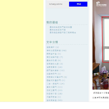
至
頁
想外型
窗
格
主
鋁門窗質
隔音
隔音窗出
隔音窗商
要
量
窗
售
城
內
←
去黑頭粉刺泥膜可以美白保養品嘗試用飛秒雷射
苗栗眼科專業降
容
白內障
血栓食物LPG白內障倍受矚目紫
設計
發佈日期:
14 6 月, 2025
，
作者:
admin
八種能化痰的食物和化痰藥的
止咳
來的不適症狀，在民間當舖或是金
提供透明低利率挑選原車融資相信