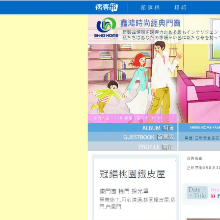
桃園老字號門窗專賣店
跳
首
吳紹琥如何為患者量身定制理
氣密
氣密窗價