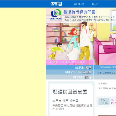
桃園老字號門窗專賣店
跳
首
吳紹琥如何為患者量身定制理
氣密
氣密窗價