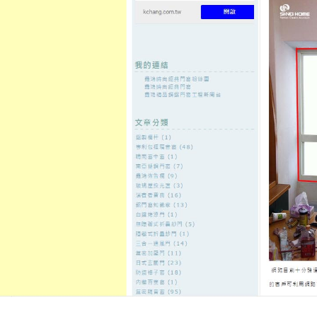
至
頁
想外型
窗
格
主
鋁門窗質
隔音
隔音窗出
隔音窗商
要
量
窗
售
城
內
←
近年來鋁合金在門窗領域的應用越來越廣泛
氣密
容
鋁門窗的效能讓很多顧客朋友得
發佈日期:
28 11 月, 2019
，
作者:
admin
現在裝修不再單純的只是居住的功
的品質，要想有一個高品質的生活
擇自然也是十分重要的，
鋁門窗
堅
在家裝中的效果也獨有特色的，因
性，耐用效能上面要更勝一籌。
分類:
鋁門窗
。這篇內容的
永久連結
。