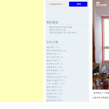
至
頁
想外型
窗
格
主
鋁門窗質
隔音
隔音窗出
隔音窗商
要
量
窗
售
城
內
←
推薦現代鋁門窗盡可能無須鮮艷顏色
是
容
隨著現代工藝的不斷發展，玻璃
發佈日期:
19 9 月, 2019
，
作者:
admin
窗戶可以說是一座房子的眼睛，我
裝一般都比較重視，現在越高的樓
窗
，在時節變化時，強風、濕氣或
氣密功能的門窗，而對屋內造成影
窗，會導致夏熱冬冷的室內環境，
能，選用適宜的氣密窗，能够改善