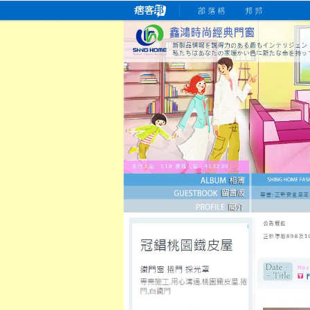
桃園老字號門窗專賣店
跳
首
吳紹琥如何為患者量身定制理
氣密
氣密窗價