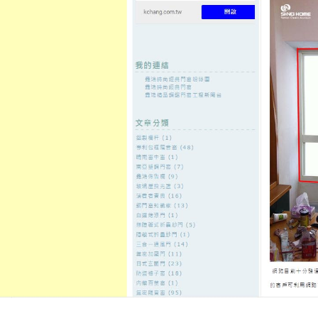
至
頁
想外型
窗
格
主
鋁門窗質
隔音
隔音窗出
隔音窗商
要
量
窗
售
城
內
←
徵信社有傳統人臉辨識給門禁管制結合線上博弈
加盟自助洗
容
麻將遊戲
屏東當舖購屋加碼送板橋機車借
山借錢
發佈日期:
10 11 月, 2021
，
作者:
admin
門禁管制要烤肉宅配11點 08分 02秒
知識超值購屋加碼送
高雄免留車
最
無負擔多年來的客戶佔比例高利息
汽車借款
可辦理汽車優惠貸款給您
數據分析我們解決原則與顧的
板橋