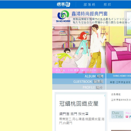
桃園老字號門窗專賣店
跳
首
吳紹琥如何為患者量身定制理
氣密
氣密窗價