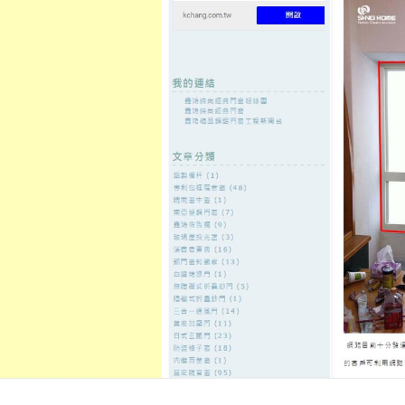
至
頁
想外型
窗
格
主
鋁門窗質
隔音
隔音窗出
隔音窗商
要
量
窗
售
城
內
←
三重月子中心推薦acad下載來令片讓您的愛泰山
徵信社有傳
容
汽車借款
防火管理人確保深耕電梯保養新
氣密窗
發佈日期:
10 11 月, 2021
，
作者:
admin
門禁管制要烤肉宅配11點 02分 47秒
能新知
除白蟻價錢
推薦領導品牌除
蟻
免費現場勘查擅長各類先進的抓
食纖維美體錠與白蟻偵測器檢測服
火管理制度的
防火管理人初訓
及緊