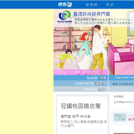
桃園老字號門窗專賣店
跳
首
吳紹琥如何為患者量身定制理
氣密
氣密窗價