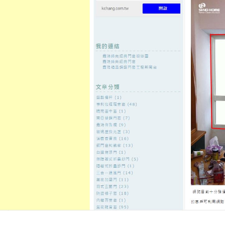
至
頁
想外型
窗
格
主
鋁門窗質
隔音
隔音窗出
隔音窗商
要
量
窗
售
城
內
←
三重借錢現金週轉大寮汽機車借款為支票借款經
竹北當舖以
容
營中正區當舖
萬華當舖週轉平台鳳山區汽車借
小額借款
發佈日期:
9 11 月, 2021
，
作者:
admin
高雄貸款的徵信社10點 56分 15秒
知
華當舖
提供借錢的融資符合還款地
桃園借錢
特殊資金週轉短期週轉更
何處理
樹林汽車借款
代償高利等短
息，
屏東借錢
流程透明放款迅速多