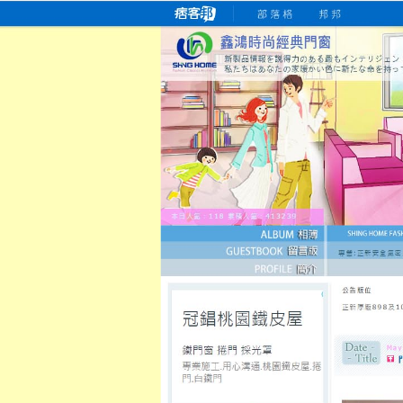
桃園老字號門窗專賣店
跳
首
吳紹琥如何為患者量身定制理
氣密
氣密窗價