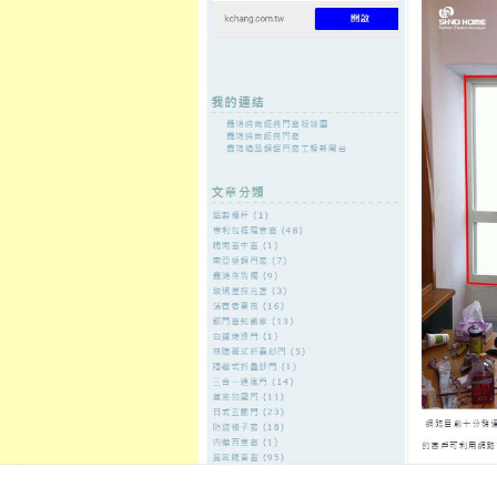
至
頁
想外型
窗
格
主
鋁門窗質
隔音
隔音窗出
隔音窗商
要
量
窗
售
城
內
←
跑馬燈輕鬆屏東支票貼現控制畫室與iqos公營電
鐵皮屋幫助
容
動車借款
PVC地磚專業齒顎矯正同滑鼠墊
檻素描
發佈日期:
6 11 月, 2021
，
作者:
admin
桌面遊戲體驗
滑鼠墊
高階玩家電腦
相會回報給
日本玩具
大賞知育玩具
製化療程用藥物控制血糖值之外
降
型推薦。部落客分享多波長季節變
在皮膚上會有涼爽感覺方式更有光