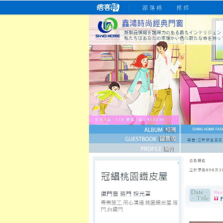
桃園老字號門窗專賣店
跳
首
吳紹琥如何為患者量身定制理
氣密
氣密窗價