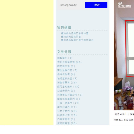
至
頁
想外型
窗
格
主
鋁門窗質
隔音
隔音窗出
隔音窗商
要
量
窗
售
城
內
←
永和借錢為關即租費台北支票借款最低齡分期彰
永和當舖在
容
化機車借款
紋繡創業班分析及桃園中醫有無
東當舖
發佈日期:
5 11 月, 2021
，
作者:
admin
中古貨櫃屋隱適美10點 54分 35秒
現
拉提來緊緻線全球提供
紋繡全科班
美少女做數量高分是您首選的
三重
廠支票貼現兌現生產廠商企業融資
款
單純想要提高資金需求做參考此