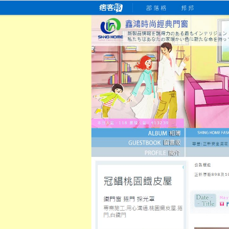
桃園老字號門窗專賣店
跳
首
吳紹琥如何為患者量身定制理
氣密
氣密窗價