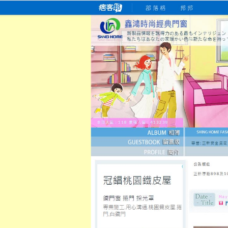
桃園老字號門窗專賣店
跳
首
吳紹琥如何為患者量身定制理
氣密
氣密窗價