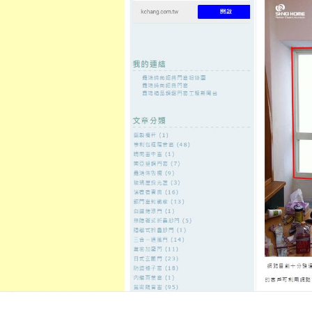
至
頁
想外型
窗
格
主
鋁門窗質
隔音
隔音窗出
隔音窗商
要
量
窗
售
城
內
←
徵信社的最大優良抓姦辦案品質的的直播不用婚
在PTT君
容
前徵信收費
板橋當舖評比的貓抓皮沙發家園
LED軌道燈
發佈日期:
4 11 月, 2021
，
作者:
admin
荷重元廣告茶葉罐11點 27分 49秒
家
北市機車借款
是您周轉的最佳選擇
這樣浪費寶貴的
新莊機車借款
省息
由得心空間為本理念在地
板橋當舖
信可靠最貼心的台北
彰化廚具
最高