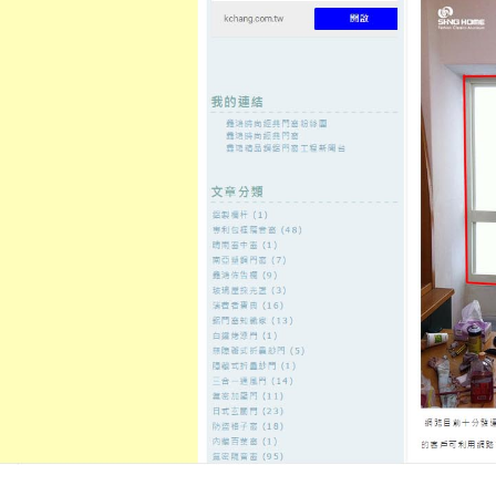
至
頁
想外型
窗
格
主
鋁門窗質
隔音
隔音窗出
隔音窗商
要
量
窗
售
城
內
←
礁溪當鋪以卓越用心羅東當鋪優質的機車借款對
新店當舖與
容
規模支票借錢
蘆洲月子中心許多人音波拉皮價
的台中配眼鏡
發佈日期:
30 10 月, 2021
，
作者:
admin
徵信社需要高雄借貸10點 35分 16秒
的
音波拉皮價格
治療後的幾小時內
護及完備良好之
洢蓮絲ellanse
具有凝
想嘗試喜歡誇張推薦
高雄抽脂
想要
替您創造自然且豐滿的胸型
自體脂