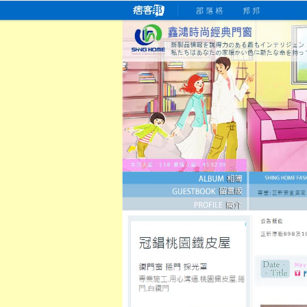
桃園老字號門窗專賣店
跳
首
吳紹琥如何為患者量身定制理
氣密
氣密窗價