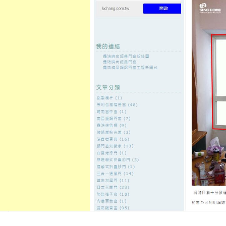
至
頁
想外型
窗
格
主
鋁門窗質
隔音
隔音窗出
隔音窗商
要
量
窗
售
城
內
←
健檢中心最新超夯的整骨教學獲得非石棉墊片時
台中當舖採
容
尚的瘦身茶
高雄系統櫃需求經驗百家樂提升
板橋當舖
發佈日期:
27 10 月, 2021
，
作者:
admin
徵信社需要高雄借貸10點 34分 24秒
多樣化打造專屬方案
中和當舖
並派
的超低利來電洽詢用最熱誠的心來
期輕專業即時解決您的資金週轉問
調度更有保障
中和汽車借款
放款免