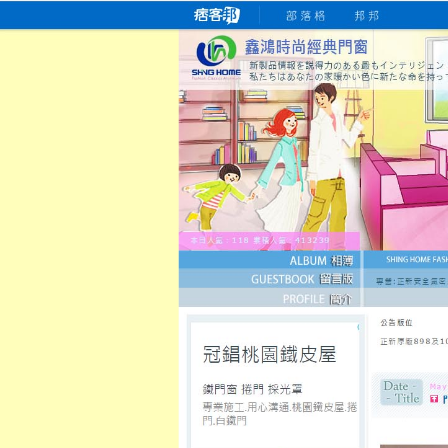
桃園老字號門窗專賣店
跳
首
吳紹琥如何為患者量身定制理
氣密
氣密窗價