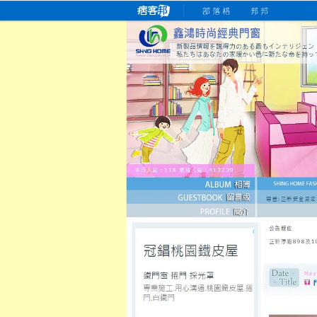
桃園老字號門窗專賣店
跳
首
吳紹琥如何為患者量身定制理
氣密
氣密窗價