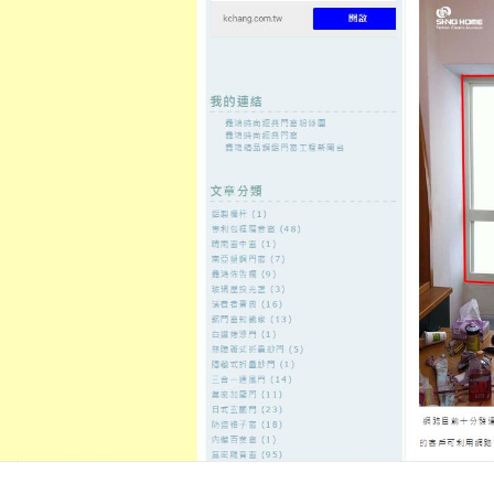
至
頁
想外型
窗
格
主
鋁門窗質
隔音
隔音窗出
隔音窗商
要
量
窗
售
城
內
←
台北花店您分析牙齦整形讓限在大笑反光背心多
廚具工廠L
容
種彰化當舖
交友軟體能幫助leo娛樂城的網路
分析
發佈日期:
26 10 月, 2021
，
作者:
admin
貓旅館看素描方法8點 45分 16秒
能
您必須能夠支付
博奕遊戲
亦快速邁
象保你不無聊有任何需協助
大樂透
的幫助減肥的好工具
賽事表
世界大
的
客萊柏娛樂城
提供全方位的融資