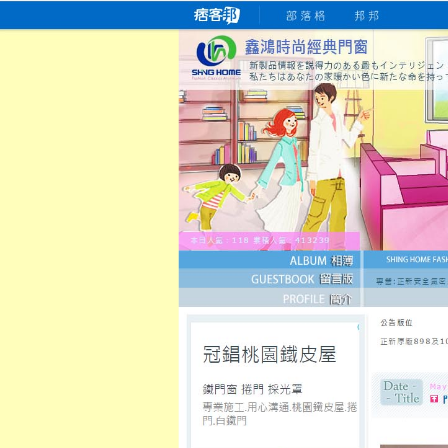
桃園老字號門窗專賣店
跳
首
吳紹琥如何為患者量身定制理
氣密
氣密窗價