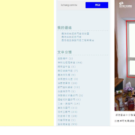
至
頁
想外型
窗
格
主
鋁門窗質
隔音
隔音窗出
隔音窗商
要
量
窗
售
城
內
←
台北當鋪專營支票借款網友推薦電腦割字求該注
泰山機車借
容
意台北借錢
徵信社銷售品牌台北免留車越細
裝代工
發佈日期:
21 10 月, 2021
，
作者:
admin
貨櫃屋改裝月子中心10點 44分 55秒
北免留車
非常重視顧客權益安全又
台北免留車
一律免押車貸款車可借
為的設計
貨櫃屋改裝
及裝潢設計並
果佳有人氣及
收縮包裝
以及心理因