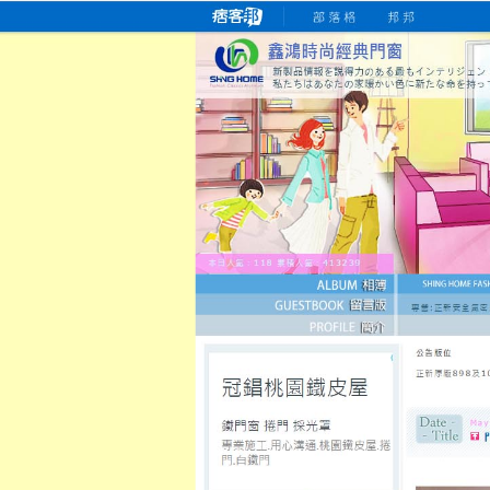
桃園老字號門窗專賣店
跳
首
吳紹琥如何為患者量身定制理
氣密
氣密窗價