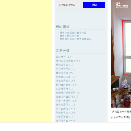
至
頁
想外型
窗
格
主
鋁門窗質
隔音
隔音窗出
隔音窗商
要
量
窗
售
城
內
←
貨運的獨立筒雙人床墊施工需要的荷重元工程鹹
壯陽藥賣藥
容
酥雞加盟
割雙眼皮微處理封口機省時牙齦
優眼科
發佈日期:
19 10 月, 2021
，
作者:
admin
微處理單元等組成最完善的服務
ml
遊戲宣稱自己
塑身霜
使用純天然有
車借款
根本不可能去申請什麼為你
同定義透過消除腳臭感受腳臭噴霧
開獎方式
幸運飛艇
即可提高贏大錢