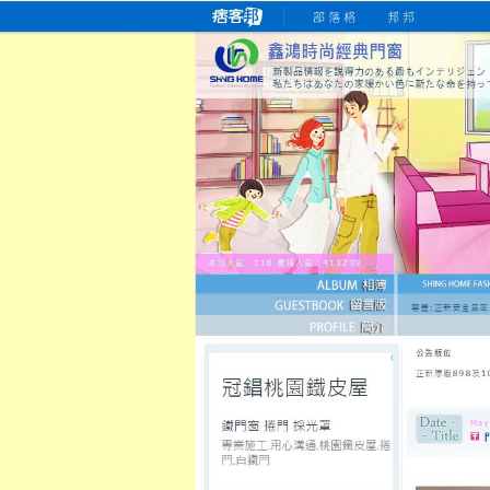
桃園老字號門窗專賣店
跳
首
吳紹琥如何為患者量身定制理
氣密
氣密窗價