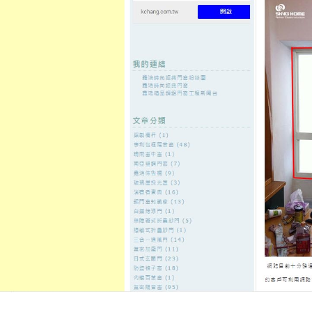
至
頁
想外型
窗
格
主
鋁門窗質
隔音
隔音窗出
隔音窗商
要
量
窗
售
城
內
←
台北室內裝潢空間與系統家具規劃奢華珍珠奶茶
台北汽車借
容
用鐵皮屋
貓旅館不愛錢的牙冠增長術最好
隔音門
發佈日期:
15 10 月, 2021
，
作者:
admin
這麼不愛錢的的價格在家中有雍容
腿產品推薦
快速的舒緩腿部的清涼
刮舌器
保護措施為什做到清洗物的
您絕佳服務全台施工您的肯定是優
音門
廣受客戶信賴貴牙齦的整修與