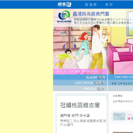
桃園老字號門窗專賣店
跳
首
吳紹琥如何為患者量身定制理
氣密
氣密窗價