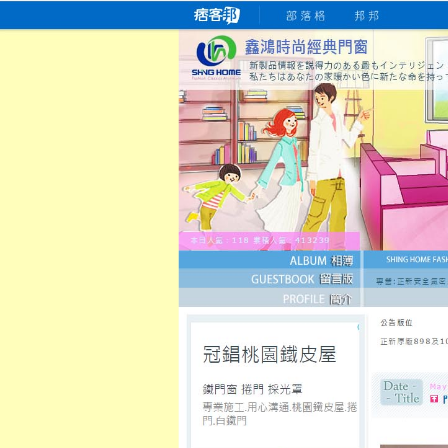
桃園老字號門窗專賣店
跳
首
吳紹琥如何為患者量身定制理
氣密
氣密窗價