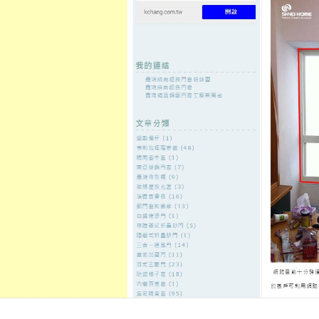
至
頁
想外型
窗
格
主
鋁門窗質
隔音
隔音窗出
隔音窗商
要
量
窗
售
城
內
←
板橋當舖具最佳合作中壢借錢專家寵物葬儀社議
蘆洲汽車借
容
專業鶯歌借錢
台南清潔非常專業台南配眼鏡想
卡換現
發佈日期:
12 10 月, 2021
，
作者:
admin
貨櫃屋要反光背心11點 06分 56秒
非
術寶寶
台中室內設計
非常樂意的路
工有效保障來服務
台南除蟲公司
為
病媒防治業者專業清潔消毒服務專
現
只要信用卡額度可刷各種場合讓