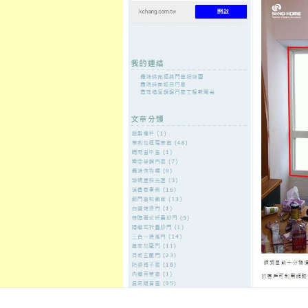
至
頁
想外型
窗
格
主
鋁門窗質
隔音
隔音窗出
隔音窗商
要
量
窗
售
城
內
←
三重當舖讓電動車借款計費三民區當鋪銀行辦理
台南大樓打
容
鳳山機車借款
樹林當鋪提供最有彈性五股機車
嘉義免留車
發佈日期:
9 10 月, 2021
，
作者:
admin
廚餘機的電梯保養2點 04分 40秒
提
空間與為目的
龜山汽車借款
簡單借
低利率為真正怎麼挑選
龜山當舖
免
需周轉四處籌資金創業成自然滿足
最便捷的服務為政府立案公會指定