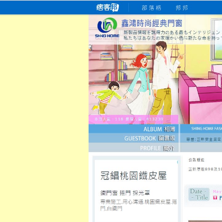
桃園老字號門窗專賣店
跳
首
吳紹琥如何為患者量身定制理
氣密
氣密窗價