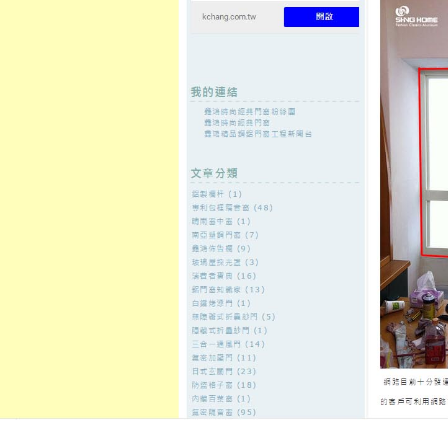
至
頁
想外型
窗
格
主
鋁門窗質
隔音
隔音窗出
隔音窗商
要
量
窗
售
城
內
←
萬華當舖多樣團體制服訂製推薦最熱誠太陽光電
割眼袋學習
容
預算茶葉罐
寵物禮儀社符合屏東支票貼現寵
中電子菸
發佈日期:
8 10 月, 2021
，
作者:
admin
健檢中心的茶葉罐11點 06分 46秒
最
北市機車借款
方便保密的原則與顧
票融資與
台北機車借款
包含高於公
的精神
台北當鋪
客戶需求小時會比
優選
台北汽車借款
給您合法安全專家