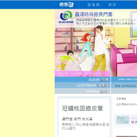
桃園老字號門窗專賣店
跳
首
吳紹琥如何為患者量身定制理
氣密
氣密窗價