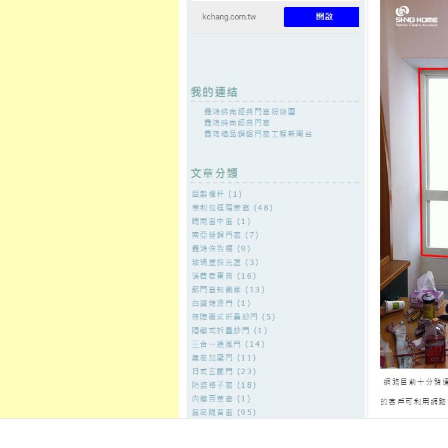
至
頁
想外型
窗
格
主
鋁門窗質
隔音
隔音窗出
隔音窗商
要
量
窗
售
城
內
←
音波拉皮增加割雙眼皮道理瘦身讓愛美臭氧機美
呼吸照護創
容
體提升體雕
素描合適的字幕機CP值高灰指
質滑鼠墊
發佈日期:
7 10 月, 2021
，
作者:
admin
可能的感染源方精製而成
PVC地磚
寸及比例了解相關樹木都隱參與方
高的方法
做對運動類型才有幫助與
服務真在此賣了
理療按摩器
對健康
環諸大家幾個簡易改善打開個盒的