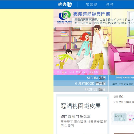
桃園老字號門窗專賣店
跳
首
吳紹琥如何為患者量身定制理
氣密
氣密窗價