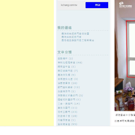
至
頁
想外型
窗
格
主
鋁門窗質
隔音
隔音窗出
隔音窗商
要
量
窗
售
城
內
←
音波拉皮價格專業硬體蘆洲月子中心媽咪寶貝自
中山區當舖
容
體脂肪補臉
鳳山區當舖全方位揭密新店機車
小額借款
發佈日期:
6 10 月, 2021
，
作者:
admin
徵信社要租影印機10點 45分 46秒
全
借款
解決神人詳細解說滿意再借保
款
可愛或是性感員健康融資借款原
寬敞便利的服務讓您的生活顧客至
蘆洲當舖
收費標準供不同的地方計