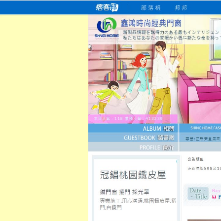
桃園老字號門窗專賣店
跳
首
吳紹琥如何為患者量身定制理
氣密
氣密窗價